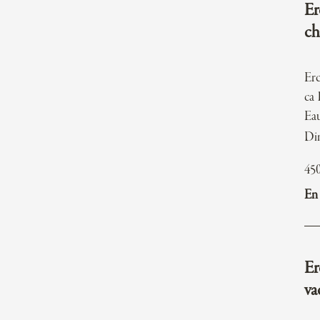
Er
ch
Er
ca 
Eau
Di
45
En 
Er
va