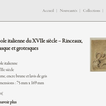
Accueil
Nouveautés
Collections
ole italienne du XVIIe siècle – Rinceaux,
sque et grotesques
le italienne
Ie siècle
me, encre brune et lavis de gris
mensions : 75 mm x 169 mm
0
€
savoir plus