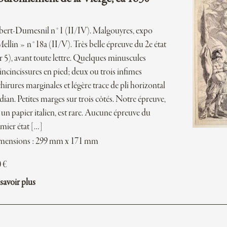
ert-Dumesnil n°1 (II/IV). Malgouyres, expo
ellin » n°18a (II/V). Très belle épreuve du 2e état
r 5), avant toute lettre. Quelques minuscules
ncincissures en pied; deux ou trois infimes
hirures marginales et légère trace de pli horizontal
ian. Petites marges sur trois côtés. Notre épreuve,
 un papier italien, est rare. Aucune épreuve du
mier état […]
mensions : 299 mm x 171 mm
0
€
savoir plus