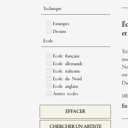
Technique
Éc
Estampes
Dessins
et
École
Trè
École française
une
École allemande
No
École italienne
sur
École du Nord
Di
Ecole anglaise
Autres écoles
10
En 
EFFACER
CHERCHER UN ARTISTE