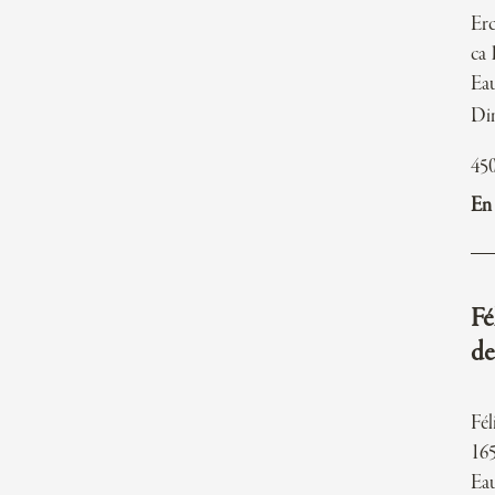
Er
ca 
Eau
Di
45
En 
Fé
de
Fé
16
Eau