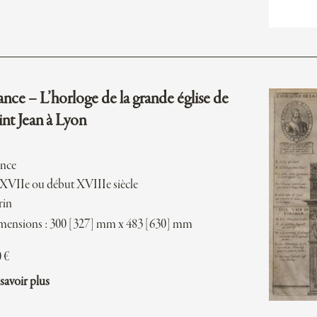
ance – L’horloge de la grande église de
int Jean à Lyon
ance
 XVIIe ou début XVIIIe siècle
rin
ensions : 300 [327] mm x 483 [630] mm
0
€
savoir plus