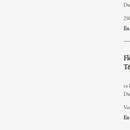
Di
25
En 
Fl
Tê
ca 
Dim
Ve
En 