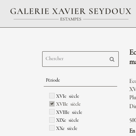
Ec
ma
Période
Eco
XVI
XVIe siècle
Plu
XVIIe siècle
Di
XVIIIe siècle
50
XIXe siècle
XXe siècle
En 