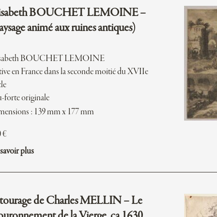
lisabeth BOUCHET LEMOINE –
aysage animé aux ruines antiques)
isabeth BOUCHET LEMOINE
ive en France dans la seconde moitié du XVIIe
cle
-forte originale
mensions : 139 mm x 177 mm
0
€
savoir plus
tourage de Charles MELLIN – Le
uronnement de la Vierge, ca 1630