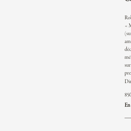
Rob
« M
(su
ami
déc
méd
sur
pre
Di
85
En 