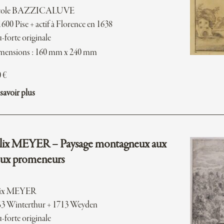
cole BAZZICALUVE
1600 Pise + actif à Florence en 1638
-forte originale
mensions : 160 mm x 240 mm
0
€
savoir plus
lix MEYER – Paysage montagneux aux
ux promeneurs
lix MEYER
53 Winterthur + 1713 Weyden
-forte originale