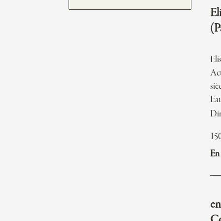
E
(P
El
Act
siè
Eau
Di
15
En 
en
Co