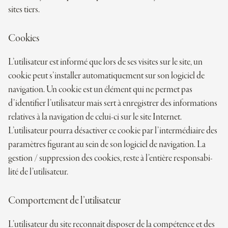
sites tiers.
Cookies
L’utilisateur est informé que lors de ses visites sur le site, un
cookie peut s’installer auto­ma­tique­ment sur son logi­ciel de
navi­ga­tion. Un cookie est un élément qui ne per­met pas
d’identifier l’utilisateur mais sert à enre­gis­trer des infor­ma­tions
rela­tives à la navi­ga­tion de celui-ci sur le site Inter­net.
L’utilisateur pourra désac­ti­ver ce cookie par l’intermédiaire des
para­mètres figu­rant au sein de son logi­ciel de navi­ga­tion. La
ges­tion / sup­pres­sion des cookies, reste à l’entière res­pon­sa­bi­
lité de l’utilisateur.
Com­por­te­ment de l’utilisateur
L’utilisateur du site recon­naît dis­po­ser de la com­pé­tence et des