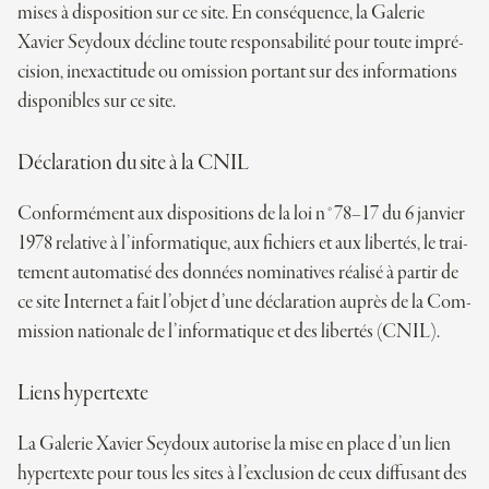
mises à dis­po­si­tion sur ce site. En conséquence, la Galerie
Xavier Seydoux décline toute res­pon­sa­bi­lité pour toute impré­
ci­sion, inexac­ti­tude ou omis­sion por­tant sur des infor­ma­tions
dis­po­nibles sur ce site.
Décla­ra­tion du site à la
CNIL
Confor­mé­ment aux dis­po­si­tions de la loi n°78–17 du 6 jan­vier
1978 rela­tive à l’informatique, aux fichiers et aux liber­tés, le trai­
te­ment auto­ma­tisé des don­nées nomi­na­tives réa­lisé à par­tir de
ce site Inter­net a fait l’objet d’une décla­ra­tion auprès de la Com­
mis­sion natio­nale de l’informatique et des liber­tés (
CNIL
).
Liens hyper­texte
La Galerie Xavier Seydoux auto­rise la mise en place d’un lien
hyper­texte pour tous les sites à l’exclusion de ceux dif­fu­sant des