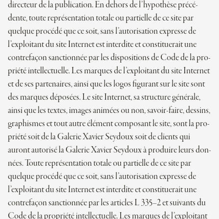
direc­teur de la publi­ca­tion. En dehors de l’hypothèse pré­cé­
dente, toute repré­sen­ta­tion totale ou par­tielle de ce site par
quelque pro­cédé que ce soit, sans l’autorisation expresse de
l’exploitant du site Inter­net est inter­dite et consti­tue­rait une
contre­façon sanc­tion­née par les dis­po­si­tions de Code de la pro­
priété intel­lec­tuelle. Les marques de l’exploitant du site Inter­net
et de ses par­te­naires, ainsi que les logos figu­rant sur le site sont
des marques dépo­sées. Le site Inter­net, sa struc­ture géné­rale,
ainsi que les textes, images ani­mées ou non, savoir-faire, des­sins,
gra­phismes et tout autre élément com­po­sant le site, sont la pro­
priété soit de la Galerie Xavier Seydoux soit de clients qui
auront auto­risé la Galerie Xavier Seydoux à pro­duire leurs don­
nées. Toute repré­sen­ta­tion totale ou par­tielle de ce site par
quelque pro­cédé que ce soit, sans l’autorisation expresse de
l’exploitant du site Inter­net est inter­dite et consti­tue­rait une
contre­façon sanc­tion­née par les articles L 335–2 et sui­vants du
Code de la pro­priété intel­lec­tuelle. Les marques de l’exploitant