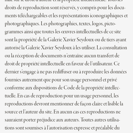
droits de repro­duc­tion sont réser­vés, y com­pris pour les docu­
ments télé­char­geables et les repré­sen­ta­tions ico­no­gra­phiques et
pho­to­gra­phiques. Les pho­to­gra­phies, textes, logos, pic­to­
grammes ainsi que toutes les œuvres intel­lec­tuelles de ce site
sont la pro­priété de la Galerie Xavier Seydoux ou de tiers ayant
auto­risé la Galerie Xavier Seydoux à les uti­li­ser. La consul­ta­tion
ou la récep­tion de docu­ments n’entraîne aucun trans­fert de
droit de pro­priété intel­lec­tuelle en faveur de l’utilisateur. Ce
der­nier s’engage à ne pas redif­fu­ser ou à repro­duire les don­nées
four­nies autre­ment que pour son usage per­son­nel et privé
conforme aux dis­po­si­tions de Code de la pro­priété intel­lec­
tuelle. En cas de repro­duc­tion pour un usage per­son­nel, les
repro­duc­tions devront men­tion­ner de façon claire et lisible la
source et l’auteur du site. En aucun cas ces repro­duc­tions ne
sau­raient por­ter préju­dice aux auteurs. Toutes autres uti­li­sa­
tions sont sou­mises à l’autorisation expresse et préa­lable du