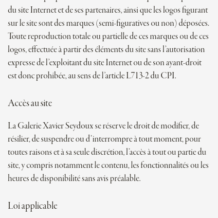
du site Inter­net et de ses par­te­naires, ainsi que les logos figu­rant
sur le site sont des marques (semi-figuratives ou non) dépo­sées.
Toute repro­duc­tion totale ou par­tielle de ces marques ou de ces
logos, effec­tuée à par­tir des éléments du site sans l’autorisation
expresse de l’exploitant du site Inter­net ou de son ayant-droit
est donc pro­hi­bée, au sens de l’article
L713-2
du
CPI
.
Accès au site
La Galerie Xavier Seydoux se réserve le droit de modi­fier, de
rési­lier, de sus­pendre ou d’interrompre à tout moment, pour
toutes rai­sons et à sa seule dis­cré­tion, l’accès à tout ou par­tie du
site, y com­pris notam­ment le contenu, les fonc­tion­na­li­tés ou les
heures de dis­po­ni­bi­lité sans avis préalable.
Loi appli­cable