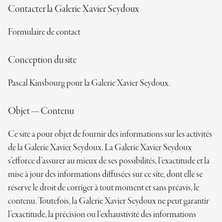
Contac­ter la Galerie Xavier Seydoux
For­mu­laire de contact
Concep­tion du site
Pas­cal Kins­bourg pour la Galerie Xavier Seydoux.
Objet — Contenu
Ce site a pour objet de four­nir des infor­ma­tions sur les acti­vi­tés
de la Galerie Xavier Seydoux. La Galerie Xavier Seydoux
s’efforce d’assurer au mieux de ses pos­si­bi­li­tés, l’exactitude et la
mise à jour des infor­ma­tions dif­fu­sées sur ce site, dont elle se
réserve le droit de cor­ri­ger à tout moment et sans pré­avis, le
contenu. Tou­te­fois, la Galerie Xavier Seydoux ne peut garan­tir
l’exactitude, la pré­ci­sion ou l’exhaustivité des infor­ma­tions