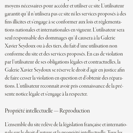
moyens néces­saires pour accé­der et uti­li­ser ce site L’utilisateur
garan­tit qu’il n’utilisera pas ce site ni les ser­vices pro­po­sés à des
fins illi­cites et s’engage à se confor­mer aux lois et régle­men­ta­
tions natio­nales et inter­na­tio­nales en vigueur. L’utilisateur sera
seul res­pon­sable des dom­mages qu’il cau­sera à la Galerie
Xavier Seydoux ou à des tiers, du fait d’une uti­li­sa­tion non
conforme du site et des ser­vices pro­po­sés. En cas de vio­la­tion
par l’utilisateur de ses obli­ga­tions légales et contrac­tuelles, la
Galerie Xavier Seydoux se réserve le droit d’agir en jus­tice afin
de faire ces­ser la vio­la­tion en ques­tion et d’obtenir des répa­ra­
tions. L’utilisateur recon­naît avoir pris connais­sance de la pré­
sente notice légale et s’engage à la respecter.
Pro­priété intel­lec­tuelle — Reproduction
L’ensemble du site relève de la légis­la­tion française et inter­na­tio­
nale sur le droit d’auteur et la pro­priété intel­lec­tuelle. Tous les