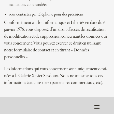
men­ta­tions commandées
vous contac­ter par télé­phone pour des précisions
Confor­mé­ment à la loi Infor­ma­tique et Liber­tés en date du 6
jan­vier 1978, vous dis­po­sez d’un droit d’accès, de rec­ti­fi­ca­tion,
de modi­fi­ca­tion et de sup­pres­sion concer­nant les don­nées qui
vous concernent. Vous pou­vez exer­cer ce droit en uti­li­sant
notre
for­mu­laire de contact
et en titrant «Don­nées
personnelles».
Les infor­ma­tions qui vous concernent sont unique­ment des­ti­
nées à la Galerie Xavier Seydoux. Nous ne trans­met­tons ces
infor­ma­tions à aucuns tiers (par­te­naires com­mer­ciaux, etc).