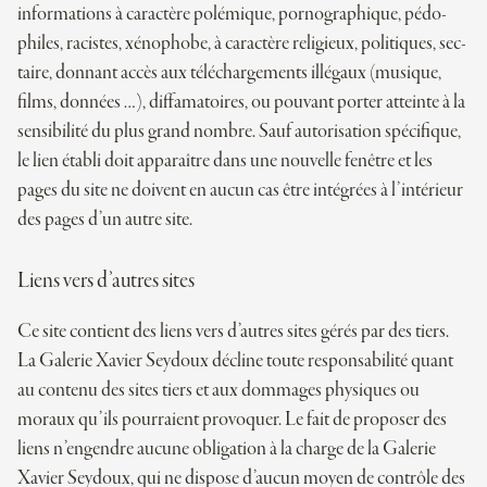
infor­ma­tions à carac­tère polé­mique, por­no­gra­phique, pédo­
philes, racistes, xéno­phobe, à carac­tère reli­gieux, poli­tiques, sec­
taire, don­nant accès aux télé­char­ge­ments illé­gaux (musique,
films, don­nées …), dif­fa­ma­toires, ou pou­vant por­ter atteinte à la
sen­si­bi­lité du plus grand nombre. Sauf auto­ri­sa­tion spé­ci­fique,
le lien établi doit appa­raître dans une nou­velle fenêtre et les
pages du site ne doivent en aucun cas être inté­grées à l’intérieur
des pages d’un autre site.
Liens vers d’autres sites
Ce site contient des liens vers d’autres sites gérés par des tiers.
La Galerie Xavier Seydoux décline toute res­pon­sa­bi­lité quant
au contenu des sites tiers et aux dom­mages phy­siques ou
moraux qu’ils pour­raient pro­voquer. Le fait de pro­po­ser des
liens n’engendre aucune obli­ga­tion à la charge de la Galerie
Xavier Seydoux, qui ne dis­pose d’aucun moyen de contrôle des