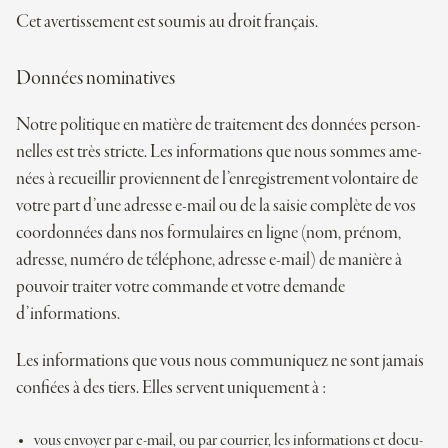
Cet aver­tis­se­ment est sou­mis au droit français.
Don­nées nominatives
Notre poli­tique en matière de trai­te­ment des don­nées per­son­
nelles est très stricte. Les infor­ma­tions que nous sommes ame­
nées à recueillir pro­viennent de l’enregistrement volon­taire de
votre part d’une adresse e-mail ou de la sai­sie com­plète de vos
coor­don­nées dans nos for­mu­laires en ligne (nom, pré­nom,
adresse, numéro de télé­phone, adresse e-mail) de manière à
pou­voir trai­ter votre com­mande et votre demande
d’informations.
Les infor­ma­tions que vous nous com­mu­niquez ne sont jamais
confiées à des tiers. Elles servent uniquement à :
vous envoyer par e-mail, ou par cour­rier, les infor­ma­tions et docu­