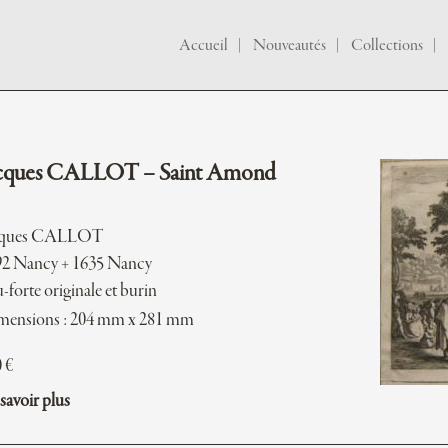
Accueil
Nouveautés
Collections
cques CALLOT – Saint Amond
cques CALLOT
92 Nancy + 1635 Nancy
-forte originale et burin
mensions : 204 mm x 281 mm
0
€
savoir plus