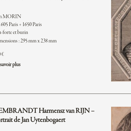
an MORIN
1605 Paris + 1650 Paris
-forte et burin
mensions : 295 mm x 238 mm
0
€
savoir plus
EMBRANDT Harmensz van RIJN –
rtrait de Jan Uytenbogaert