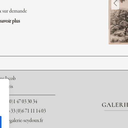
x sur demande
savoir plus
rue Jacob
6 Paris
 +33 (0)1 47 03 30 34
le : +33 (0)6 71 11 14 03
act@galerie-seydoux.fr