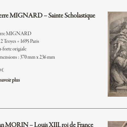
erre MIGNARD – Sainte Scholastique
erre MIGNARD
2 Troyes + 1695 Paris
-forte origiale
mensions : 370 mm x 236 mm
0
€
savoir plus
an MORIN – Louis XIII, roi de France