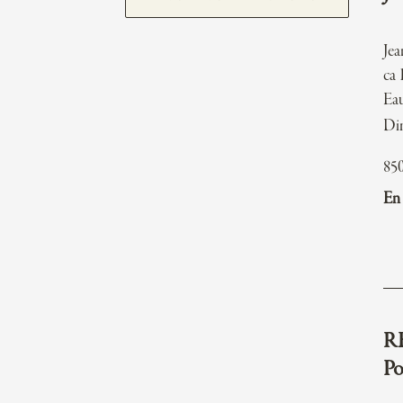
Je
ca 
Eau
Di
85
En 
R
Po