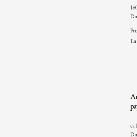
16
Di
Pri
En 
An
pa
ca 
Dim