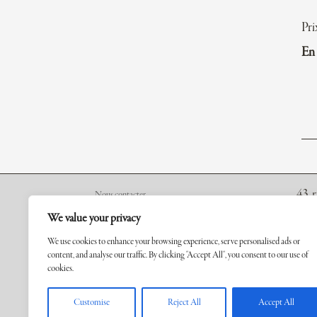
Pri
En 
43, 
Nous contacter
7500
A propos
We value your privacy
Conditions générales
We use cookies to enhance your browsing experience, serve personalised ads or
Tel.
:
content, and analyse our traffic. By clicking "Accept All", you consent to our use of
Mentions légales
cookies.
Mobi
cont
FR
EN
Customise
Reject All
Accept All