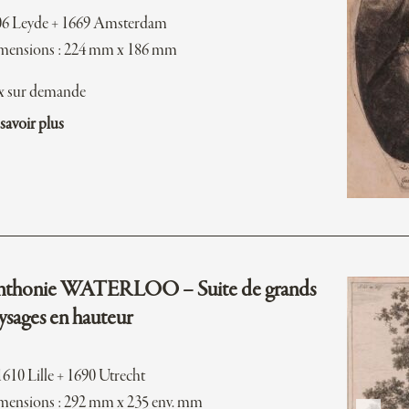
06 Leyde + 1669 Amsterdam
mensions : 224 mm x 186 mm
x sur demande
savoir plus
thonie WATERLOO – Suite de grands
ysages en hauteur
1610 Lille + 1690 Utrecht
ensions : 292 mm x 235 env. mm