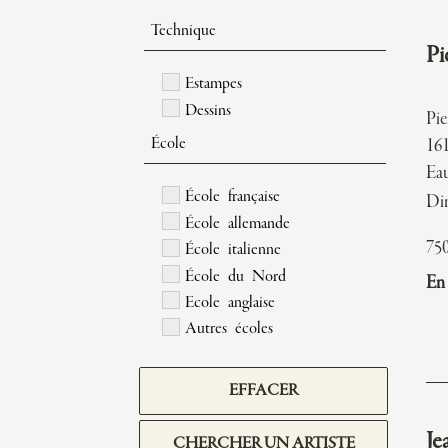
Technique
Pi
Estampes
Dessins
Pi
École
161
Eau
École française
Di
École allemande
75
École italienne
École du Nord
En 
Ecole anglaise
Autres écoles
EFFACER
Je
CHERCHER UN ARTISTE