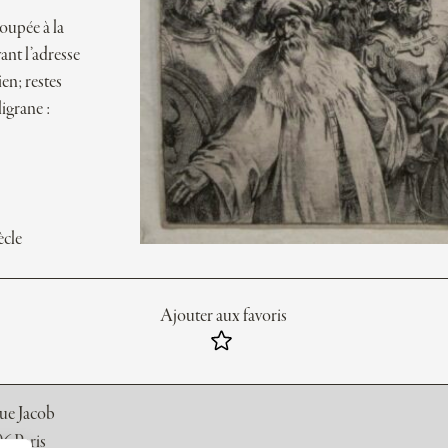
coupée à la
ant l’adresse
ien; restes
ligrane :
ècle
Ajouter aux favoris
rue Jacob
6 Paris