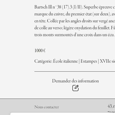
Bartsch Ill n°38 (17).3 (I/II). Superbe épreuve 
marque du cuivre, du premier état (sur deux), av
en tête. Collée par les angles droits sur vergé anc
de colle au verso; légère oxydation du feuillet. Fi
trois monts surmontés d’une croix dans un écu.
1000
€
Catégorie:
École italienne
|
Estampes
|
XVIIe si
Demander des information
43, 
Nous contacter
7500