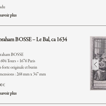
ndu
savoir plus
raham BOSSE – Le Bal, ca 1634
raham BOSSE
1604 Tours + 1676 Paris
-forte originale et burin
mensions : 268 mm x 347 mm
00
€
savoir plus