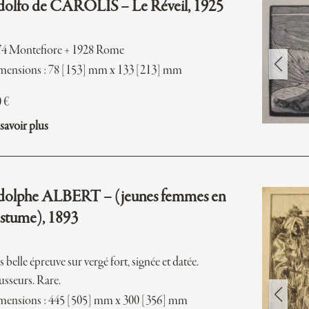
olfo de CAROLIS – Le Réveil, 1925
74 Montefiore + 1928 Rome
ensions : 78 [153] mm x 133 [213] mm
0
€
savoir plus
olphe ALBERT – (jeunes femmes en
stume), 1893
s belle épreuve sur vergé fort, signée et datée.
sseurs. Rare.
ensions : 445 [505] mm x 300 [356] mm