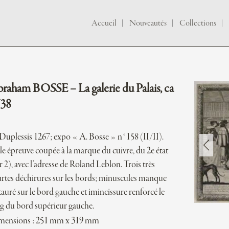
Accueil
Nouveautés
Collections
raham BOSSE – La galerie du Palais, ca
38
Duplessis 1267; expo « A. Bosse » n°158 (II/II).
le épreuve coupée à la marque du cuivre, du 2e état
r 2), avec l’adresse de Roland Leblon. Trois très
rtes déchirures sur les bords; minuscules manque
tauré sur le bord gauche et imincissure renforcé le
g du bord supérieur gauche.
mensions : 251 mm x 319 mm