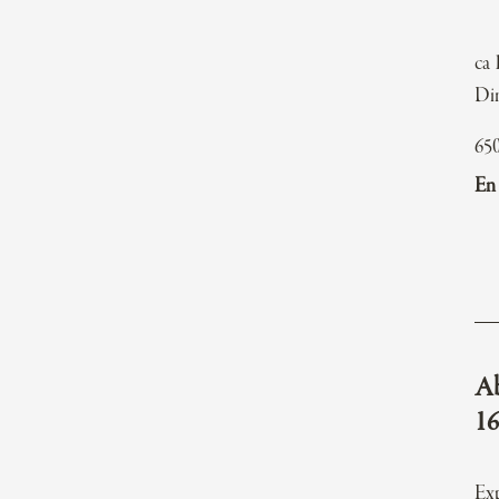
ca 
Di
65
En 
Ab
16
Exp