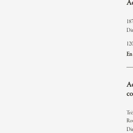
Ad
18
Dim
12
En 
Ad
co
Trè
Rou
Dim