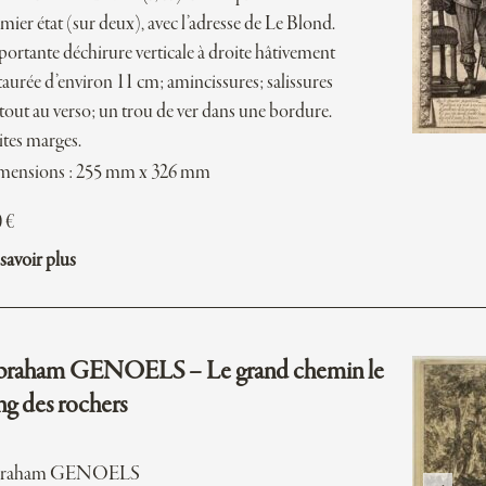
mier état (sur deux), avec l’adresse de Le Blond.
ortante déchirure verticale à droite hâtivement
taurée d’environ 11 cm; amincissures; salissures
tout au verso; un trou de ver dans une bordure.
ites marges.
mensions : 255 mm x 326 mm
0
€
savoir plus
raham GENOELS – Le grand chemin le
ng des rochers
raham GENOELS