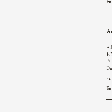
En 
Ad
Ad
163
Ea
Dim
45
En 