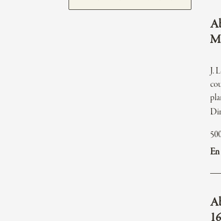
Ab
Ma
J. 
cou
pla
Di
50
En 
Ab
16