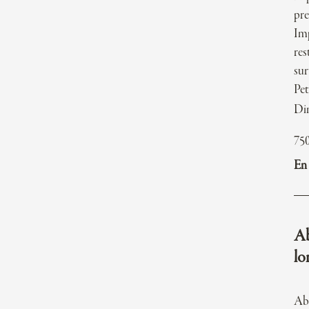
pre
Imp
res
sur
Pet
Di
75
En 
Ab
lo
Ab