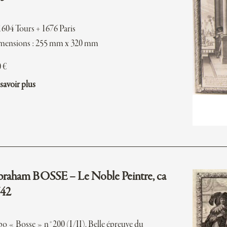
1604 Tours + 1676 Paris
mensions : 255 mm x 320 mm
0
€
savoir plus
raham BOSSE – Le Noble Peintre, ca
42
o « Bosse » n°200 (I/II). Belle épreuve du