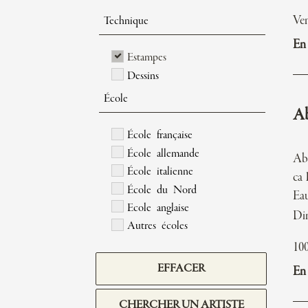
Ve
Technique
En 
Estampes
Dessins
École
Ab
École française
École allemande
Ab
École italienne
ca 
École du Nord
Eau
Ecole anglaise
Di
Autres écoles
10
EFFACER
En 
CHERCHER UN ARTISTE