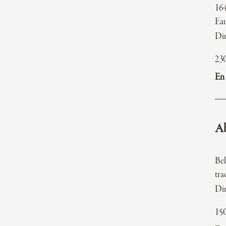
164
Eau
Di
23
En 
Ab
Bel
tra
Di
15