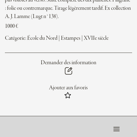
plis visibles au verso. Suite complète des dix planches. Filigrane
: folie ou contremarque. Tirage légèrement tardif. Ex collection
A. J. Lamme (Lugt n°138).
1000
€
Catégorie:
École du Nord
|
Estampes
|
XVIIe siècle
Demander des information
Ajouter aux favoris