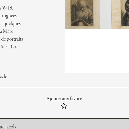
 n°6/19.
t rognées.
so; quelques
 La Mare
 de portraits
1677. Rare.
ècle
Ajouter aux favoris
rue Jacob