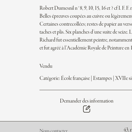
Robert Dumesnil n°8, 9, 10, 15, 16 et ? cf I. F. F.
Belles épreuves coupées au cuivre ou légèremen
Certaines contrecollées; restes de papier au ver
taches et plis. Six planches d’une suite de seize.
Richard fut essentiellement peintre, notamment
et fut agréé à l’Académie Royale de Peinture en 
Vendu
Catégorie:
École française
|
Estampes
|
XVIIe si
Demander des information
43, 
Nous contacter