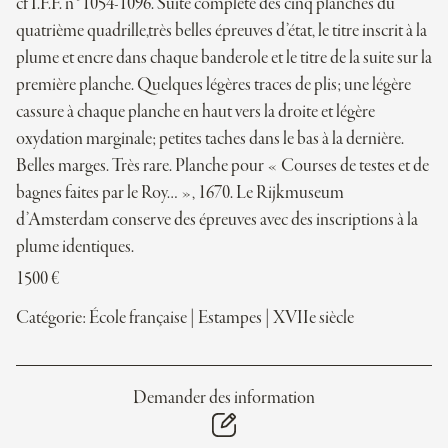
cf I.F.F. n°1054-1096. Suite complète des cinq planches du
quatrième quadrille,très belles épreuves d’état, le titre inscrit à la
plume et encre dans chaque banderole et le titre de la suite sur la
première planche. Quelques légères traces de plis; une légère
cassure à chaque planche en haut vers la droite et légère
oxydation marginale; petites taches dans le bas à la dernière.
Belles marges. Très rare. Planche pour « Courses de testes et de
bagnes faites par le Roy… », 1670. Le Rijkmuseum
d’Amsterdam conserve des épreuves avec des inscriptions à la
plume identiques.
1500
€
Catégorie:
École française
|
Estampes
|
XVIIe siècle
Demander des information