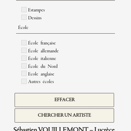
Estampes
Dessins
École
École française
École allemande
École italienne
École du Nord
Ecole anglaise
Autres écoles
EFFACER
CHERCHER UN ARTISTE
Sébastien VOUILLEMONT – Lucrèce,