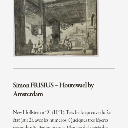
Simon FRISIUS – Houtewael by
Amsterdam
New Hollstein n°91 (II/II). Très belle épreuve du 2e
état (sur 2), avec les numéros. Quelques très légères