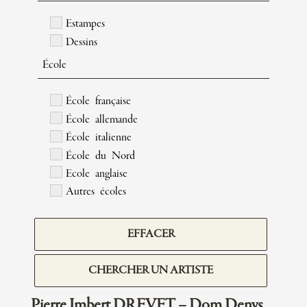
Estampes
Dessins
École
École française
École allemande
École italienne
École du Nord
Ecole anglaise
Autres écoles
EFFACER
CHERCHER UN ARTISTE
Pierre Imbert DREVET – Dom Denys