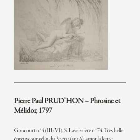
Pierre Paul PRUD’HON – Phrosine et
Mélidor, 1797
Goncourt n°4 (III/VI). S. Laveissière n°74. Très belle
épreuve sur vélin du 3e état (sur 6), avant la lettre.