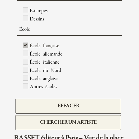
Estampes
Dessins
École
École française
École allemande
École italienne
École du Nord
Ecole anglaise
Autres écoles
EFFACER
CHERCHER UN ARTISTE
BASSET éditeur à Paris – Vue de la place