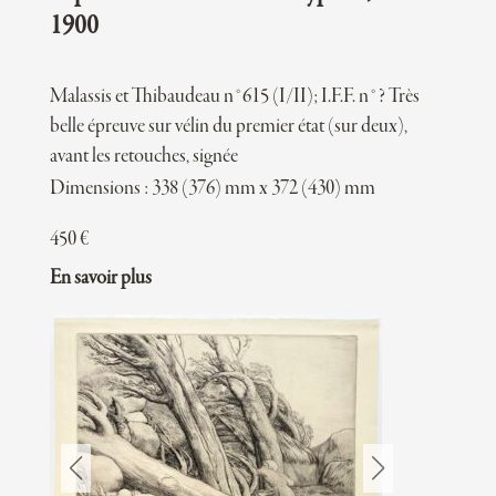
1900
Malassis et Thibaudeau n°615 (I/II); I.F.F. n°? Très
belle épreuve sur vélin du premier état (sur deux),
avant les retouches, signée
Dimensions : 338 (376) mm x 372 (430) mm
450
€
En savoir plus