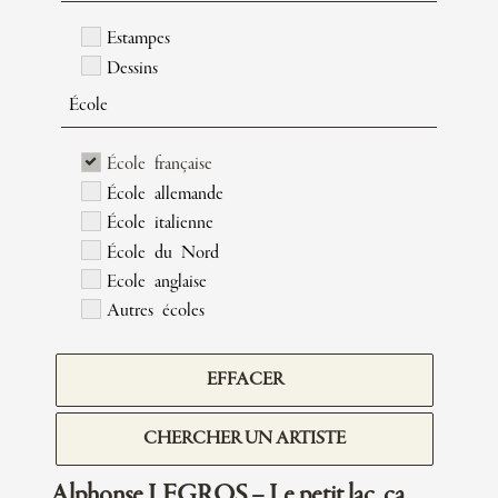
Estampes
Dessins
École
École française
École allemande
École italienne
École du Nord
Ecole anglaise
Autres écoles
EFFACER
CHERCHER UN ARTISTE
Alphonse LEGROS – Le petit lac, ca