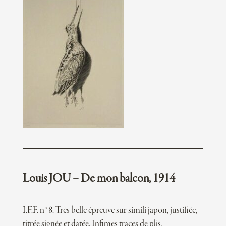
Louis JOU – De mon balcon, 1914
I.F.F. n°8. Très belle épreuve sur simili japon, justifiée,
titrée signée et datée. Infimes traces de plis,