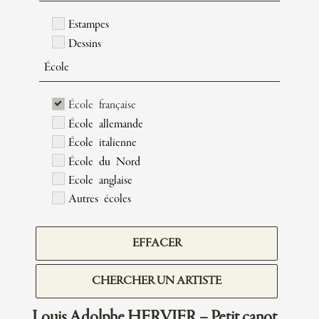
Estampes
Dessins
École
École française
École allemande
École italienne
École du Nord
Ecole anglaise
Autres écoles
EFFACER
CHERCHER UN ARTISTE
Louis Adolphe HERVIER – Petit canot