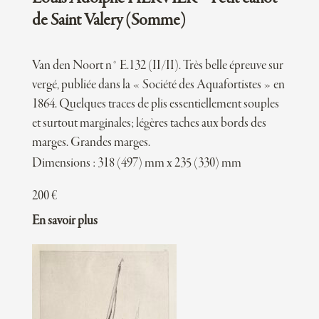
de Saint Valery (Somme)
Van den Noort n° E.132 (II/II). Très belle épreuve sur
vergé, publiée dans la « Société des Aquafortistes » en
1864. Quelques traces de plis essentiellement souples
et surtout marginales; légères taches aux bords des
marges. Grandes marges.
Dimensions : 318 (497) mm x 235 (330) mm
200
€
En savoir plus