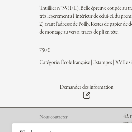
Thuillier n°35 (I/II). Belle épreuve coupée au tr
très légèrement à l’intérieur de celui-ci, du premi
2) avant l’adresse de Poilly. Restes de papier de 
de montage au verso; traces de pli en tête.
750
€
Catégorie:
École française
|
Estampes
|
XVIIe si
Demander des information
43, 
Nous contacter
7500
A propos