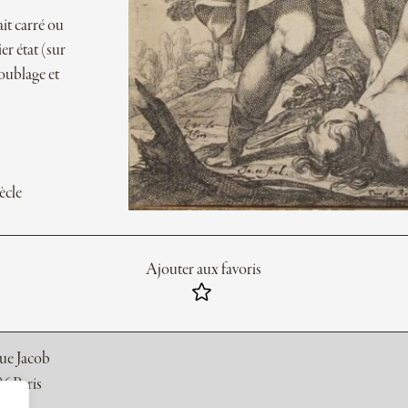
ait carré ou
er état (sur
doublage et
ècle
Ajouter aux favoris
rue Jacob
6 Paris