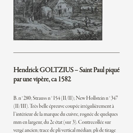
Hendrick GOLTZIUS – Saint Paul piqué
par une vipère, ca 1582
B. n°280; Strauss n°154 (II/II); New Hollstein n°347
(II/III). Très belle épreuve coupée irrégulièrement à
l’intérieur de la marque du cuivre, rognée de quelques
mm en largeur, du 2e état (sur 3). Contrecollée sur
vergé ancien; trace de pli vertical médian; pli de tirage