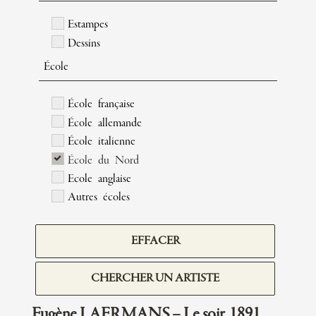
Estampes
Dessins
École
École française
École allemande
École italienne
École du Nord
Ecole anglaise
Autres écoles
EFFACER
CHERCHER UN ARTISTE
Eugène LAERMANS – Le soir, 1891