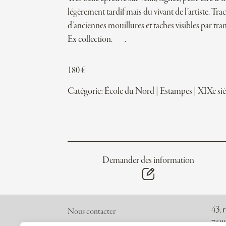
légèrement tardif mais du vivant de l’artiste. Tra
d’anciennes mouillures et taches visibles par tra
Ex collection. .
180
€
Catégorie:
École du Nord
|
Estampes
|
XIXe siè
Demander des information
43, 
Nous contacter
7500