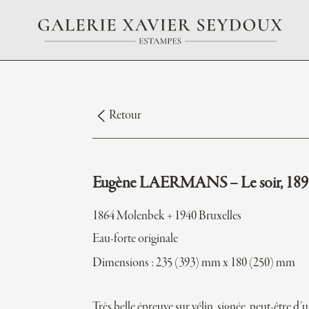
Retour
Eugène LAERMANS – Le soir, 189
1864 Molenbek + 1940 Bruxelles
Eau-forte originale
Dimensions : 235 (393) mm x 180 (250) mm
Très belle épreuve sur vélin, signée, peut-être d’u