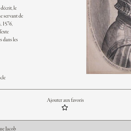
décrit, le
he servant de
, 1576,
Texte
s dans les
cle
Ajouter aux favoris
rue Jacob