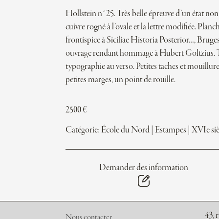
Hollstein n°25. Très belle épreuve d’un état non 
cuivre rogné à l’ovale et la lettre modifiée. Planc
frontispice à Siciliae Historia Posterior…, Bruges
ouvrage rendant hommage à Hubert Goltzius. 
typographie au verso. Petites taches et mouillure
petites marges, un point de rouille.
2500
€
Catégorie:
École du Nord
|
Estampes
|
XVIe siè
Demander des information
43, 
Nous contacter