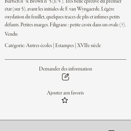
Bartsch n°4; Brown n°5 (I/V). Très belle épreuve du premier
état (sur 5), avant les initiales de F. van Wyngaerde. Légère
oxydation du feuillet, quelques traces de plis et infimes petits
défauts. Petites marges. Filigrane : petite croix dans un ovale (?).
Vendu
Catégorie:
Autres écoles
|
Estampes
|
XVIIe siècle
Demander des information
Ajouter aux favoris