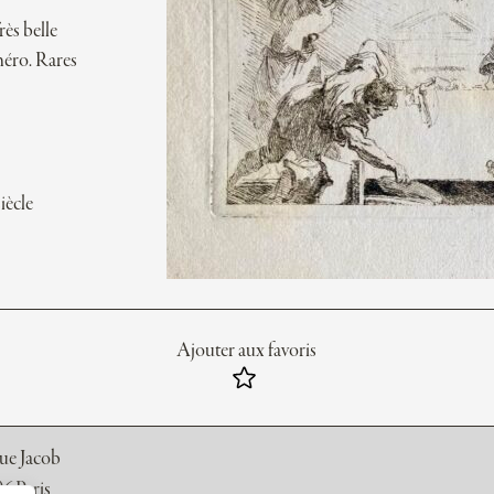
rès belle
méro. Rares
iècle
Ajouter aux favoris
rue Jacob
6 Paris