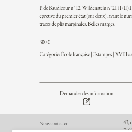
P. de Baudicour n°12. Wildenstein n°21 (I/II).T
épreuve du premier état (sur deux), avant le nu
traces de plis marginales. Belles marges.
300
€
Catégorie:
École française
|
Estampes
|
XVIIIe s
Demander des information
43, 
Nous contacter
7500