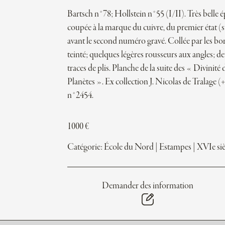
Bartsch n°78; Hollstein n°55 (I/II). Très belle 
coupée à la marque du cuivre, du premier état (
avant le second numéro gravé. Collée par les bo
teinté; quelques légères rousseurs aux angles; d
traces de plis. Planche de la suite des « Divinité 
Planètes ». Ex collection J. Nicolas de Tralage (
n°2454.
1000
€
Catégorie:
École du Nord
|
Estampes
|
XVIe siè
Demander des information