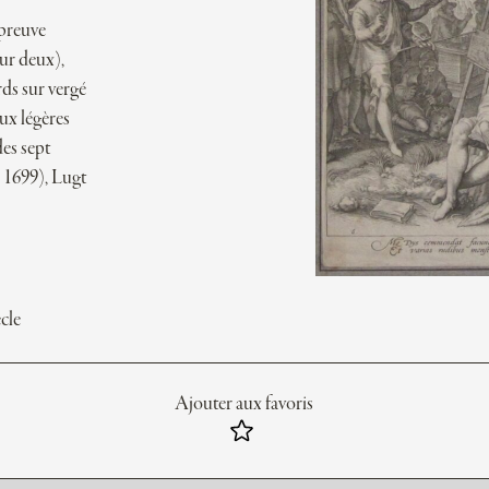
épreuve
sur deux),
rds sur vergé
eux légères
des sept
+ 1699), Lugt
cle
Ajouter aux favoris