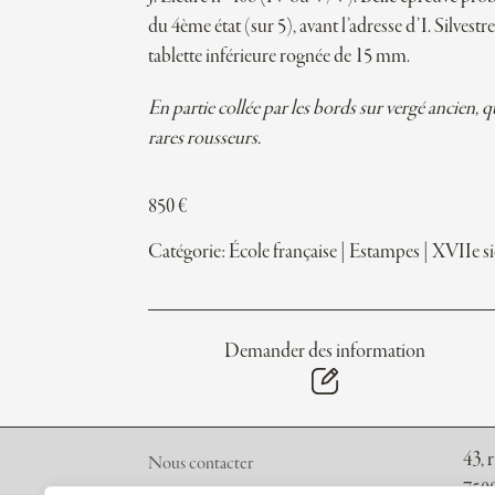
du 4ème état (sur 5), avant l’adresse d’I. Silvestre 
tablette inférieure rognée de 15 mm.
En partie collée par les bords sur vergé ancien, 
rares rousseurs.
850
€
Catégorie:
École française
|
Estampes
|
XVIIe si
Demander des information
43, 
Nous contacter
7500