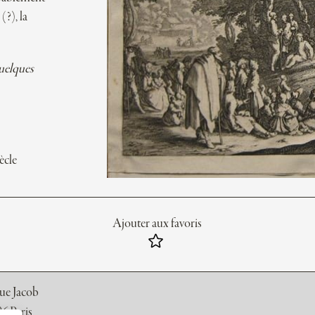
(?), la
quelques
ècle
Ajouter aux favoris
rue Jacob
6 Paris