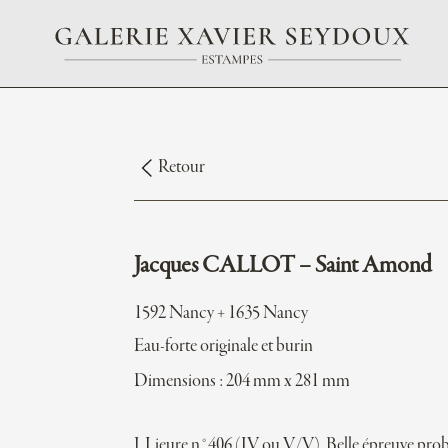
Retour
Jacques CALLOT – Saint Amond
1592 Nancy + 1635 Nancy
Eau-forte originale et burin
Dimensions : 204 mm x 281 mm
J. Lieure n°406 (IV ou V/V). Belle épreuve pr