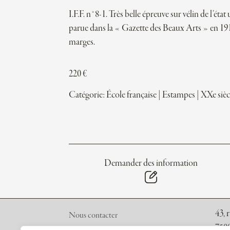
I.F.F. n°8-1. Très belle épreuve sur vélin de l’état
parue dans la « Gazette des Beaux Arts » en 191
marges.
220
€
Catégorie:
École française
|
Estampes
|
XXe sièc
Demander des information
43, 
Nous contacter
7500