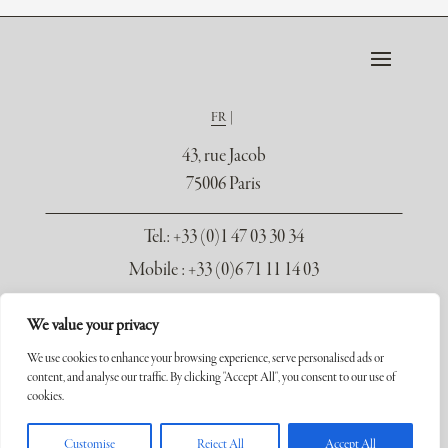
FR
43, rue Jacob
75006 Paris
Tel.
: +33 (0)1 47 03 30 34
Mobile : +33 (0)6 71 11 14 03
contact@galerie-seydoux.fr
We value your privacy
We use cookies to enhance your browsing experience, serve personalised ads or
content, and analyse our traffic. By clicking "Accept All", you consent to our use of
cookies.
Copyright ©2026 Galerie Xavier Seydoux. Tous droits réservés.
Customise
Reject All
Accept All