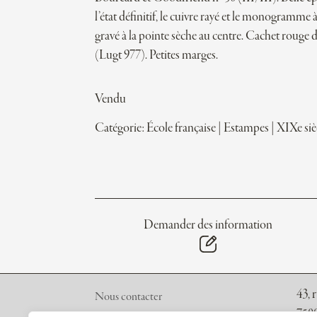
l’état définitif, le cuivre rayé et le monogramme 
gravé à la pointe sèche au centre. Cachet rouge de
(Lugt 977). Petites marges.
Vendu
Catégorie:
École française
|
Estampes
|
XIXe siè
Demander des information
43, 
Nous contacter
7500