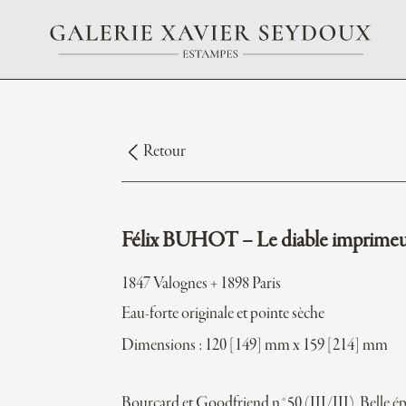
Retour
Félix BUHOT – Le diable imprimeu
1847 Valognes + 1898 Paris
Eau-forte originale et pointe sèche
Dimensions : 120 [149] mm x 159 [214] mm
Bourcard et Goodfriend n°50 (III/III). Belle é