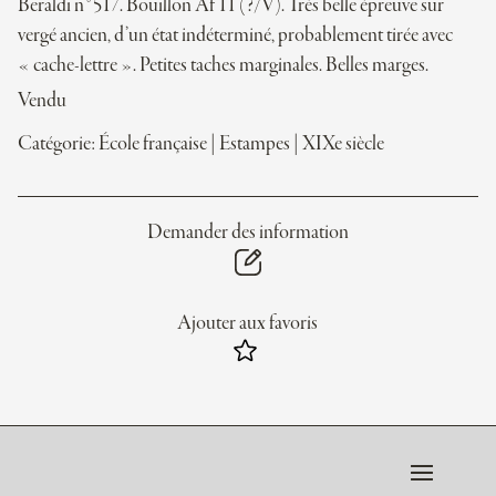
Beraldi n°517. Bouillon Af 11 (?/V). Très belle épreuve sur
vergé ancien, d’un état indéterminé, probablement tirée avec
« cache-lettre ». Petites taches marginales. Belles marges.
Vendu
Catégorie:
École française
|
Estampes
|
XIXe siècle
Demander des information
Ajouter aux favoris