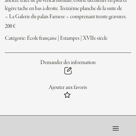
ancien; trace de pli verical médian; courte déchirure en pied et
légère tache en bas à droite. Treizième planche de la suite de
« La Galerie du palais Farnese » comprenant trente gravures.
200
€
Catégorie:
École française
|
Estampes
|
XVIIe siècle
Demander des information
Ajouter aux favoris