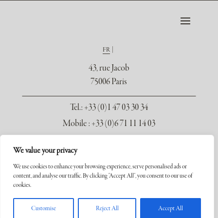
FR
43, rue Jacob
75006 Paris
Tel.
: +33 (0)1 47 03 30 34
Mobile : +33 (0)6 71 11 14 03
contact@galerie-seydoux.fr
We value your privacy
We use cookies to enhance your browsing experience, serve personalised ads or
content, and analyse our traffic. By clicking "Accept All", you consent to our use of
cookies.
Copyright ©2026 Galerie Xavier Seydoux. Tous droits réservés.
Customise
Reject All
Accept All