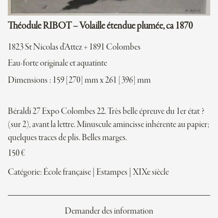
Théodule RIBOT – Volaille étendue plumée, ca 1870
1823 St Nicolas d'Attez + 1891 Colombes
Eau-forte originale et aquatinte
Dimensions : 159 [270] mm x 261 [396] mm
Béraldi 27 Expo Colombes 22. Très belle épreuve du 1er état ?
(sur 2), avant la lettre. Minuscule amincisse inhérente au papier;
quelques traces de plis. Belles marges.
150
€
Catégorie:
École française
|
Estampes
|
XIXe siècle
Demander des information