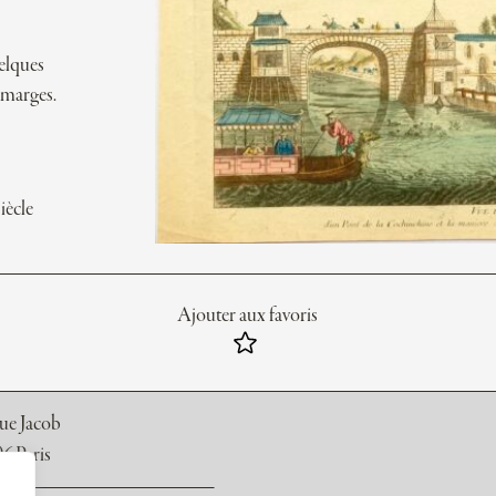
uelques
s marges.
iècle
Ajouter aux favoris
rue Jacob
6 Paris