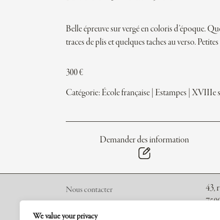
Belle épreuve sur vergé en coloris d’époque. Q
traces de plis et quelques taches au verso. Petite
300
€
Catégorie:
École française
|
Estampes
|
XVIIIe s
Demander des information
43, 
Nous contacter
7500
A propos
We value your privacy