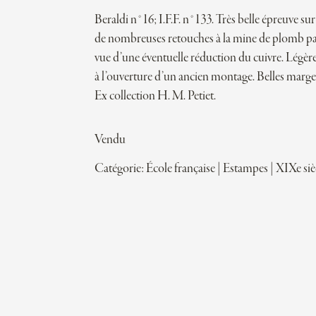
Beraldi n°16; I.F.F. n°133. Très belle épreuve sur
de nombreuses retouches à la mine de plomb par 
vue d’une éventuelle réduction du cuivre. Légèr
à l’ouverture d’un ancien montage. Belles marges
Ex collection H. M. Petiet.
Vendu
Catégorie:
École française
|
Estampes
|
XIXe siè