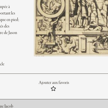
oupée à
portant les
nque en pied;
tés des
ire de Jason
cle
Ajouter aux favoris
rue Jacob