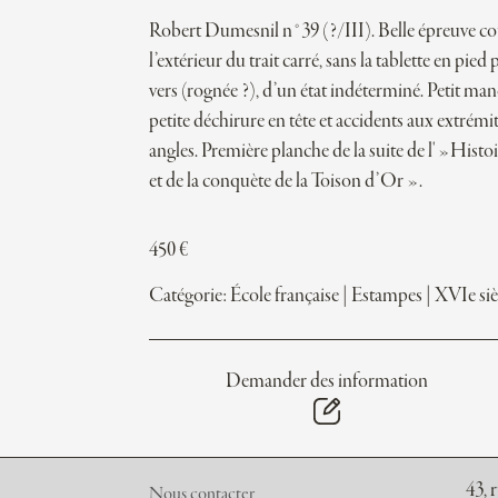
Robert Dumesnil n°39 (?/III). Belle épreuve c
l’extérieur du trait carré, sans la tablette en pied 
vers (rognée ?), d’un état indéterminé. Petit ma
petite déchirure en tête et accidents aux extrémi
angles. Première planche de la suite de l' »Histo
et de la conquète de la Toison d’Or ».
450
€
Catégorie:
École française
|
Estampes
|
XVIe siè
Demander des information
43, 
Nous contacter