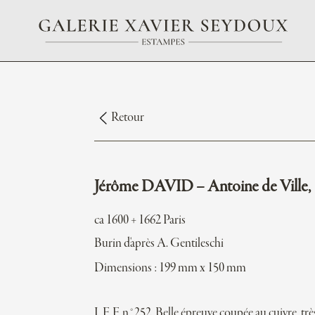
Retour
Jérôme DAVID – Antoine de Ville,
ca 1600 + 1662 Paris
Burin d'après A. Gentileschi
Dimensions : 199 mm x 150 mm
I. F. F. n°252. Belle épreuve coupée au cuivre, trè