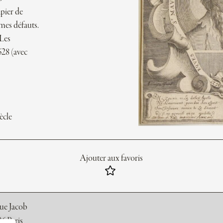
pier de
mes défauts.
 Les
628 (avec
ècle
Ajouter aux favoris
rue Jacob
6 Paris