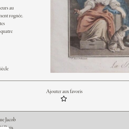
eurs au
ement rognée.
tes
 quatre
iècle
Ajouter aux favoris
rue Jacob
6 Paris