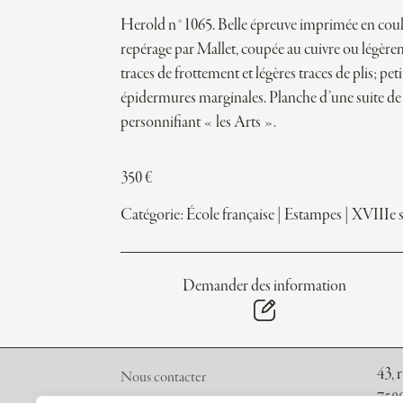
Herold n°1065. Belle épreuve imprimée en coul
repérage par Mallet, coupée au cuivre ou légèr
traces de frottement et légères traces de plis; peti
épidermures marginales. Planche d’une suite de
personnifiant « les Arts ».
350
€
Catégorie:
École française
|
Estampes
|
XVIIIe s
Demander des information
43, 
Nous contacter
7500