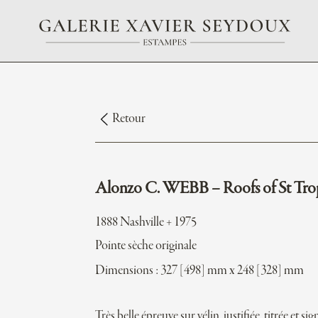
Retour
Alonzo C. WEBB – Roofs of St Tro
1888 Nashville + 1975
Pointe sèche originale
Dimensions : 327 [498] mm x 248 [328] mm
Très belle épreuve sur vélin, justifiée, titrée et si