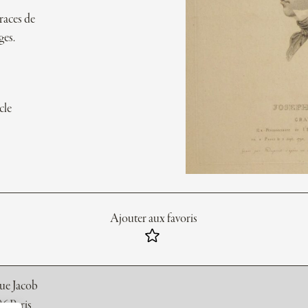
traces de
ges.
cle
Ajouter aux favoris
rue Jacob
6 Paris