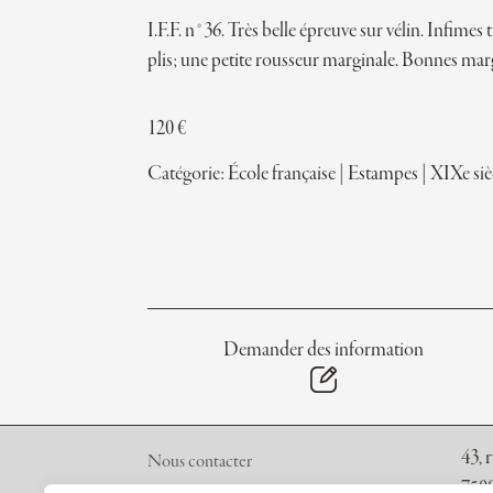
I.F.F. n°36. Très belle épreuve sur vélin. Infimes 
plis; une petite rousseur marginale. Bonnes mar
120
€
Catégorie:
École française
|
Estampes
|
XIXe siè
Demander des information
43, 
Nous contacter
7500