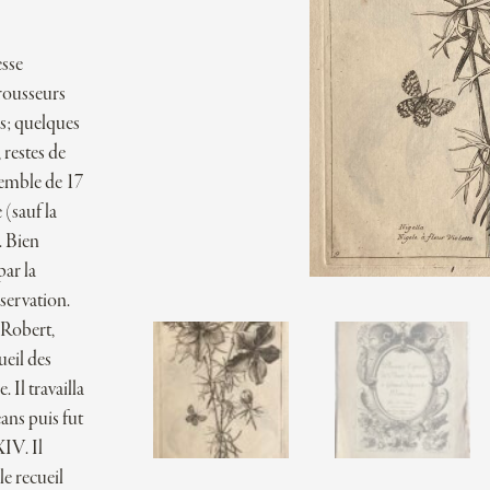
esse
 rousseurs
es; quelques
 restes de
semble de 17
 (sauf la
. Bien
ar la
nservation.
 Robert,
ueil des
Il travailla
ns puis fut
IV. Il
le recueil