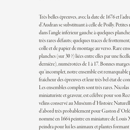
Très belles épreuves, avec la date de 1676 et l’adr
d’Audran se substituant à celle de Poilly. Petites
dans l’angle inférieur gauche à quelques planch
très rares défauts; quelques traces de frottement,
colle et de papier de montage au verso. Rare en
planches (sur 30 ?) liées entre elles par une ficelle
dernière), numérotées de 1 à 17. Bonnes marges
qu’incomplet, notre ensemble est remarquable p
fraîcheur des épreuves et leur très bel état de co
Les ensembles complets sont très rares. Nicolas
miniaturiste et graveur, est célèbre pour son Rec
vélins conservé au Muséum d’Histoire Naturelle. 
d’abord très probablement pour Gaston d’Orléa
nommé en 1664 peintre en miniature de Louis X
peindra pour lui les animaux et plantes formant 