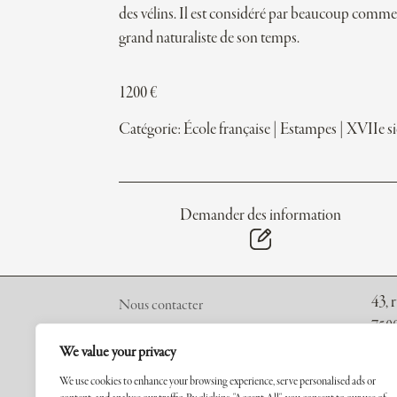
des vélins. Il est considéré par beaucoup comme 
grand naturaliste de son temps.
1200
€
Catégorie:
École française
|
Estampes
|
XVIIe si
Demander des information
43, 
Nous contacter
7500
A propos
We value your privacy
Conditions générales
Tel.
:
We use cookies to enhance your browsing experience, serve personalised ads or