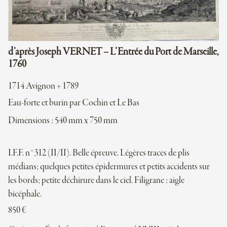
d’après Joseph VERNET – L’Entrée du Port de Marseille,
1760
1714 Avignon + 1789
Eau-forte et burin par Cochin et Le Bas
Dimensions : 540 mm x 750 mm
I.F.F. n°312 (II/II). Belle épreuve. Légères traces de plis
médians; quelques petites épidermures et petits accidents sur
les bords; petite déchirure dans le ciel. Filigrane : aigle
bicéphale.
850
€