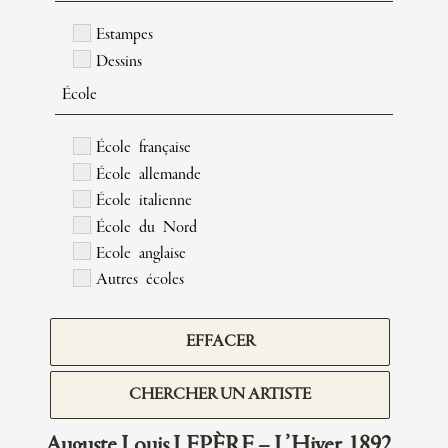
Estampes
Dessins
École
École française
École allemande
École italienne
École du Nord
Ecole anglaise
Autres écoles
EFFACER
CHERCHER UN ARTISTE
Auguste Louis LEPÈRE – L’Hiver, 1892