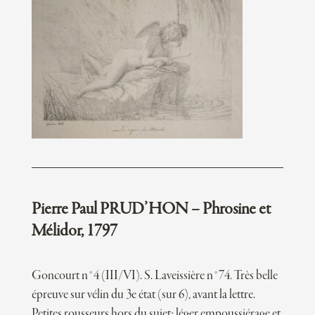
Pierre Paul PRUD’HON – Phrosine et
Mélidor, 1797
Goncourt n°4 (III/VI). S. Laveissière n°74. Très belle
épreuve sur vélin du 3e état (sur 6), avant la lettre.
Petites rousseurs hors du sujet; léger empoussiérage et