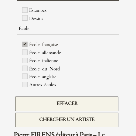
Estampes
Dessins
École
École française
École allemande
École italienne
École du Nord
Ecole anglaise
Autres écoles
EFFACER
CHERCHER UN ARTISTE
Pierre FIRENS éditeur à Paris – Le