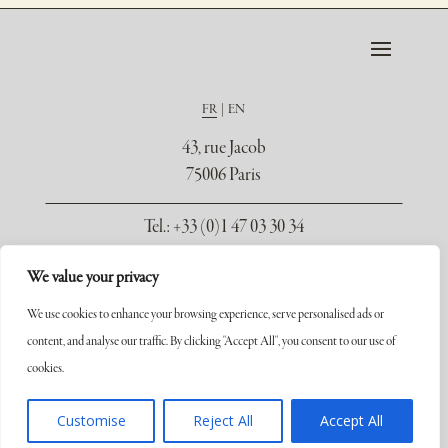
FR
EN
43, rue Jacob
75006 Paris
Tel.
: +33 (0)1 47 03 30 34
Mobile : +33 (0)6 71 11 14 03
We value your privacy
contact@galerie-seydoux.fr
We use cookies to enhance your browsing experience, serve personalised ads or
content, and analyse our traffic. By clicking "Accept All", you consent to our use of
cookies.
Customise
Reject All
Accept All
Copyright ©2026 Galerie Xavier Seydoux. Tous droits réservés.