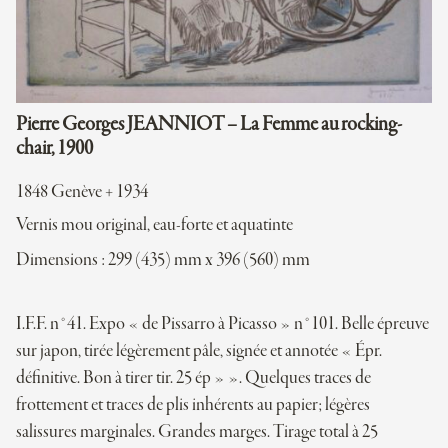
Pierre Georges JEANNIOT – La Femme au rocking-
chair, 1900
1848 Genève + 1934
Vernis mou original, eau-forte et aquatinte
Dimensions : 299 (435) mm x 396 (560) mm
I.F.F. n°41. Expo « de Pissarro à Picasso » n°101. Belle épreuve
sur japon, tirée légèrement pâle, signée et annotée « Épr.
définitive. Bon à tirer tir. 25 ép » ». Quelques traces de
frottement et traces de plis inhérents au papier; légères
salissures marginales. Grandes marges. Tirage total à 25