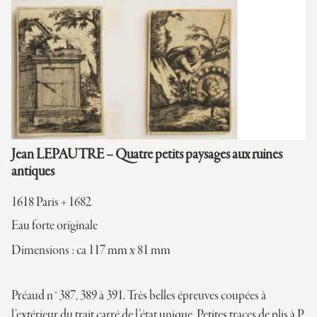
Jean LEPAUTRE – Quatre petits paysages aux ruines
antiques
1618 Paris + 1682
Eau forte originale
Dimensions : ca 117 mm x 81 mm
Préaud n°387, 389 à 391. Très belles épreuves coupées à
l’extérieur du trait carré de l’état unique. Petites traces de plis à P.