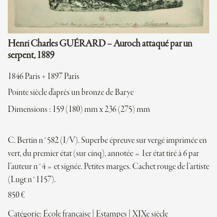
Henri Charles GUÉRARD – Auroch attaqué par un
serpent, 1889
1846 Paris + 1897 Paris
Pointe siècle d'après un bronze de Barye
Dimensions : 159 (180) mm x 236 (275) mm
C. Bertin n°582 (I/V). Superbe épreuve sur vergé imprimée en
vert, du premier état (sur cinq), annotée « 1er état tiré à 6 par
l’auteur n°4 » et signée. Petites marges. Cachet rouge de l’artiste
(Lugt n°1157).
850
€
Catégorie:
École française
|
Estampes
|
XIXe siècle