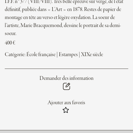
I.F.F. n°377 (VIII/VIII). Très belle épreuve sur vergé, de l’état
définitif, publiée dans « L’Art » en 1878. Restes de papier de
montage en tête au verso et légère oxydation. La soeur de
l’artiste, Marie Bracquemond, dessine le portrait de sa demi-
soeur.
400
€
Catégorie:
École française
|
Estampes
|
XIXe siècle
Demander des information
Ajouter aux favoris