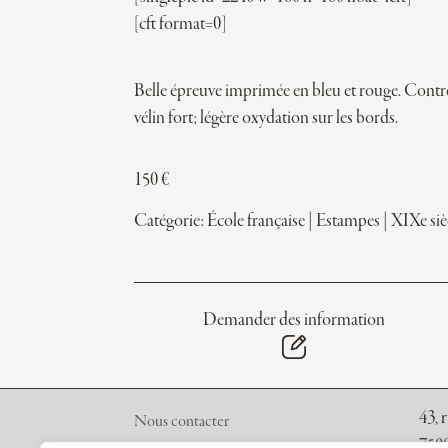
[cft format=0]
Belle épreuve imprimée en bleu et rouge. Contr
vélin fort; légère oxydation sur les bords.
150
€
Catégorie:
École française
|
Estampes
|
XIXe siè
Demander des information
43, 
Nous contacter
7500