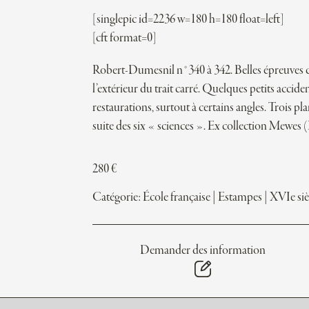
[singlepic id=2236 w=180 h=180 float=left]
[cft format=0]
Robert-Dumesnil n°340 à 342. Belles épreuves 
l’extérieur du trait carré. Quelques petits acciden
restaurations, surtout à certains angles. Trois pl
suite des six « sciences ». Ex collection Mewes
280
€
Catégorie:
École française
|
Estampes
|
XVIe siè
Demander des information