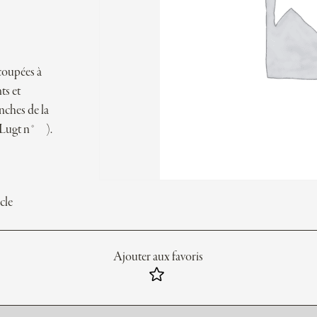
coupées à
ts et
anches de la
 (Lugt n° ).
cle
Ajouter aux favoris