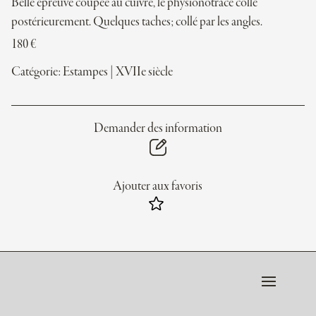
Belle épreuve coupée au cuivre, le physionotrace collé
postérieurement. Quelques taches; collé par les angles.
180
€
Catégorie:
Estampes
|
XVIIe siècle
Demander des information
Ajouter aux favoris