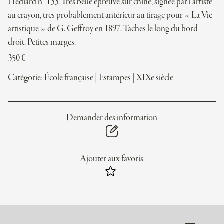
Hédiard n°133. Très belle épreuve sur chine, signée par l’artiste
au crayon, très probablement antérieur au tirage pour « La Vie
artistique » de G. Geffroy en 1897. Taches le long du bord
droit. Petites marges.
350
€
Catégorie:
École française
|
Estampes
|
XIXe siècle
Demander des information
Ajouter aux favoris