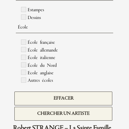
Estampes
Dessins
École
École française
École allemande
École italienne
École du Nord
Ecole anglaise
Autres écoles
EFFACER
CHERCHER UN ARTISTE
Robert STRANGE – La Sainte Famille,