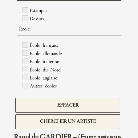
Estampes
Dessins
École
École française
École allemande
École italienne
École du Nord
Ecole anglaise
Autres écoles
EFFACER
CHERCHER UN ARTISTE
Raoul du GARDIER – (Faune assis sous